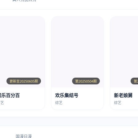
更新至20250605期
第20250504期
第2
娱乐百分百
欢乐集结号
新老娘舅
综艺
综艺
综艺
国漫
日漫