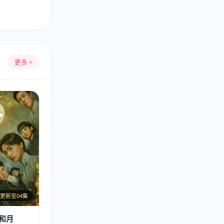
20
🔥 热度 1
更多 >
更新至04集
和月