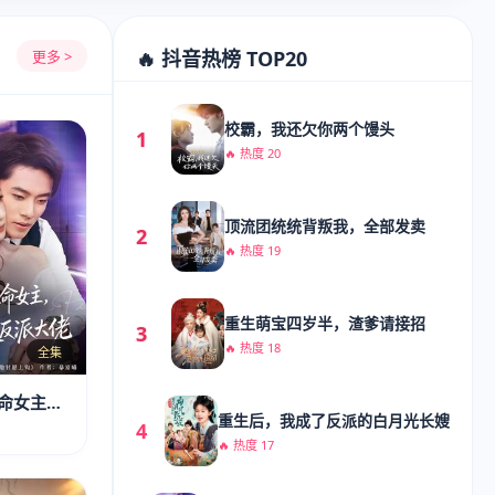
🔥 抖音热榜 TOP20
更多 >
校霸，我还欠你两个馒头
1
🔥 热度 20
顶流团统统背叛我，全部发卖
2
🔥 热度 19
重生萌宝四岁半，渣爹请接招
3
🔥 热度 18
全集
穿成虐文短命女主，我拐走反派大佬
重生后，我成了反派的白月光长嫂
4
🔥 热度 17